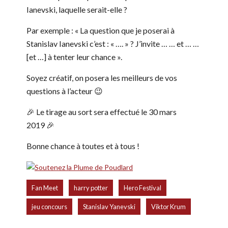
Ianevski, laquelle serait-elle ?
Par exemple : « La question que je poserai à
Stanislav Ianevski c’est : « …. » ? J’invite … … et … …
[et …] à tenter leur chance ».
Soyez créatif, on posera les meilleurs de vos
questions à l’acteur 😉
🎉 Le tirage au sort sera effectué le 30 mars
2019 🎉
Bonne chance à toutes et à tous !
,
,
,
Fan Meet
harry potter
Hero Festival
,
,
jeu concours
Stanislav Yanevski
Viktor Krum