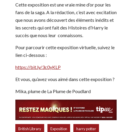
ses
Sa Magie
Cette exposition est une vraie mine d’or pour les
Sorcellerie
illustrations
fans de la saga. A la rédaction, c’est avec excitation
At
de
que nous avons découvert des éléments inédits et
La
les secrets qui ont fait des Histoires d’Harry le
Magie
succès que nous leur connaissons.
Pour parcourir cette exposition virtuelle, suivez le
lien ci-dessous :
https://bit.ly/3c0yKLP
Et vous, qu’avez vous aimé dans cette exposition ?
Mika, plume de La Plume de Poudlard
,
,
,
British Library
Exposition
harry potter