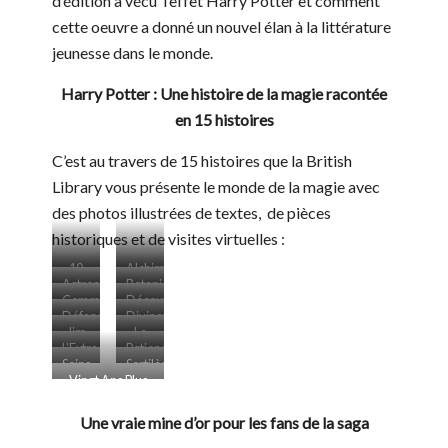
d’édition a vécu l’effet Harry Potter et comment
cette oeuvre a donné un nouvel élan à la littérature
jeunesse dans le monde.
Harry Potter : Une histoire de la magie racontée
en 15 histoires
C’est au travers de 15 histoires que la British
Library vous présente le monde de la magie avec
des photos illustrées de textes, de pièces
historiques et de visites virtuelles :
10
Alchimie
Astronomie
Botanique
faits
Comment
Découverte
étonnants
Défense
Divination
réaliser
du
que
Jim
Le
contre
une
manuscrit
L’Extraordinaire
vous
Potions
Kay
Voyage
les
exposition
de
Soins
Sortilèges
ignoriez
Collection
lève
forces
consacrée
Vingt Ans Plus
Ripley
aux
sur
du
le
du
à la
Tard, L’Effet
créatures
l’histoire
Musée
voile
mal
magie
Harry Potter N’a
Une vraie mine d’or pour les fans de la saga
magiques
de la
de
sur
Rien Perdu de
magie
La