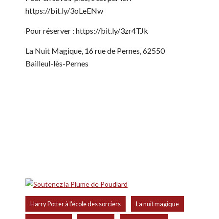
https://bit.ly/3oLeENw
Pour réserver : https://bit.ly/3zr4TJk
La Nuit Magique, 16 rue de Pernes, 62550
Bailleul-lès-Pernes
,
,
Harry Potter à l'école des sorciers
La nuit magique