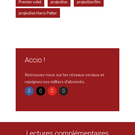
,
,
,
Premier volet
projection
projection film
projection Harry Potter
Accio !
Retrouvez-nous sur les réseaux sociaux et
rejoignez nos milliers d'abonnés.
Lectures complémentaires