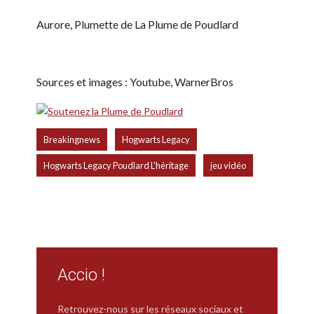
Aurore, Plumette de La Plume de Poudlard
Sources et images : Youtube, WarnerBros
,
,
Breakingnews
Hogwarts Legacy
,
Hogwarts Legacy Poudlard L'héritage
jeu vidéo
Accio !
Retrouvez-nous sur les réseaux sociaux et