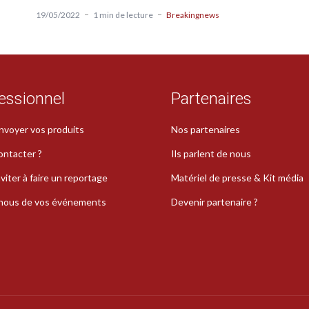
19/05/2022
1 min de lecture
Breakingnews
essionnel
Partenaires
nvoyer vos produits
Nos partenaires
ontacter ?
Ils parlent de nous
viter à faire un reportage
Matériel de presse & Kit média
-nous de vos événements
Devenir partenaire ?