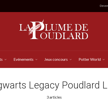
Devene
ts
Evénements
Jeux concours
Potter World
warts Legacy Poudlard L'
3 articles