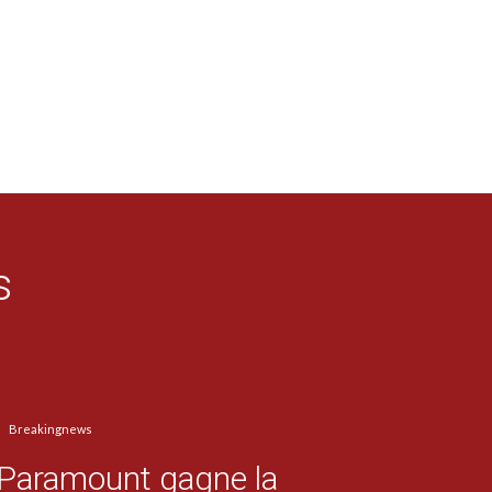
s
Breakingnews
Paramount gagne la