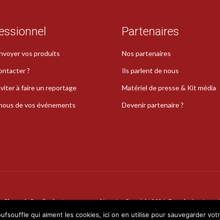
essionnel
Partenaires
nvoyer vos produits
Nos partenaires
ontacter ?
Ils parlent de nous
viter à faire un reportage
Matériel de presse & Kit média
-nous de vos événements
Devenir partenaire ?
La Plume de Poudlard est une marque déposée · Copyright 2026 · Tous droits réservé
oufsouffle qui aiment les cookies, ici on en utilise pour sauvegarder vot