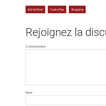
,
,
Bal de Noel
Funko Pop
Shopping
Rejoignez la dis
Commentaire
Nom