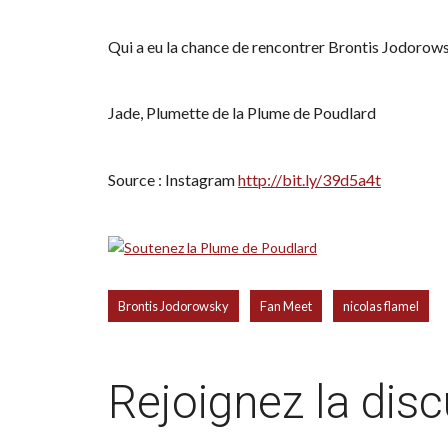
Qui a eu la chance de rencontrer Brontis Jodorow
Jade, Plumette de la Plume de Poudlard
Source : Instagram
http://bit.ly/39d5a4t
,
,
Brontis Jodorowsky
Fan Meet
nicolas flamel
Rejoignez la dis