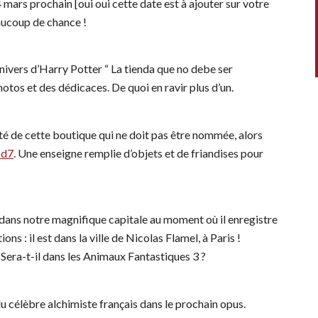
mars prochain [oui oui cette date est à ajouter sur votre
aucoup de chance !
’univers d’Harry Potter “ La tienda que no debe ser
otos et des dédicaces. De quoi en ravir plus d’un.
ité de cette boutique qui ne doit pas être nommée, alors
6d7
. Une enseigne remplie d’objets et de friandises pour
ans notre magnifique capitale au moment où il enregistre
ns : il est dans la ville de Nicolas Flamel, à Paris !
era-t-il dans les Animaux Fantastiques 3 ?
 célèbre alchimiste français dans le prochain opus.