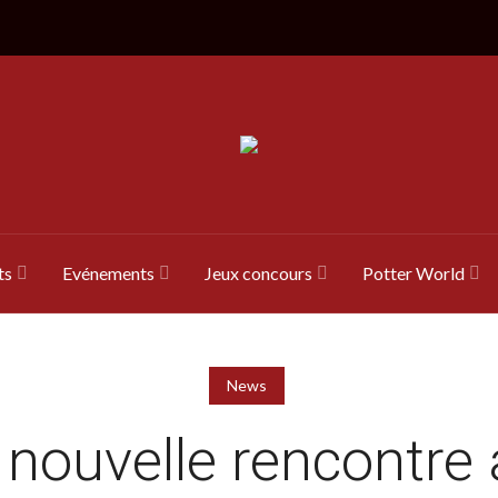
ts
Evénements
Jeux concours
Potter World
News
nouvelle rencontre