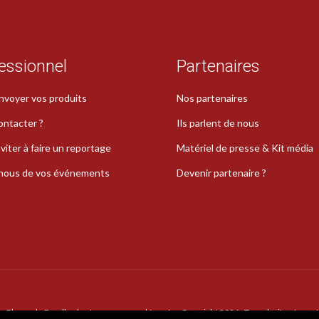
essionnel
Partenaires
nvoyer vos produits
Nos partenaires
ontacter ?
Ils parlent de nous
viter à faire un reportage
Matériel de presse & Kit média
-nous de vos événements
Devenir partenaire ?
La Plume de Poudlard est une marque déposée · Copyright 2026 · Tous droits réservé