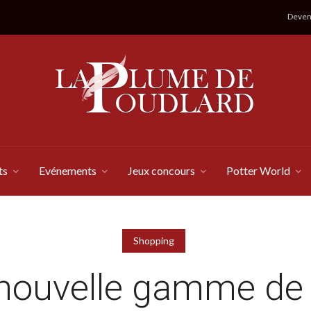
Devene
ts
Evénements
Jeux concours
Potter World
Shopping
nouvelle gamme de