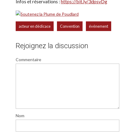
Infos et réservations :
https://bit.ly/3dpsvDg
,
,
acteur en dédicace
Convention
événement
Rejoignez la discussion
Commentaire
Nom