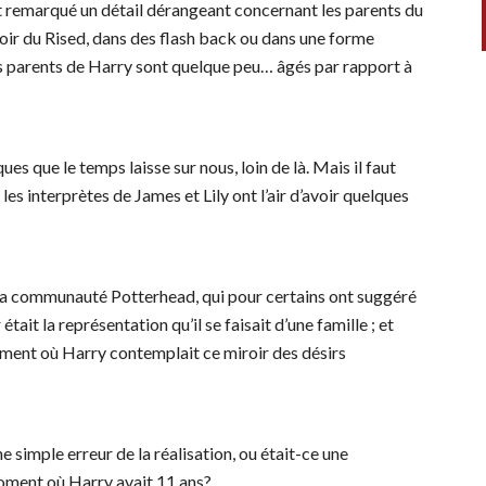
nt remarqué un détail dérangeant concernant les parents du
iroir du Rised, dans des flash back ou dans une forme
es parents de Harry sont quelque peu… âgés par rapport à
ues que le temps laisse sur nous, loin de là. Mais il faut
es interprètes de James et Lily ont l’air d’avoir quelques
 la communauté Potterhead, qui pour certains ont suggéré
tait la représentation qu’il se faisait d’une famille ; et
moment où Harry contemplait ce miroir des désirs
 simple erreur de la réalisation, ou était-ce une
moment où Harry avait 11 ans?