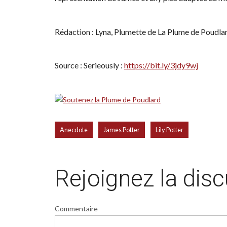
Rédaction : Lyna, Plumette de La Plume de Poudla
Source : Serieously :
https://bit.ly/3jdy9wj
,
,
Anecdote
James Potter
Lily Potter
Rejoignez la dis
Commentaire