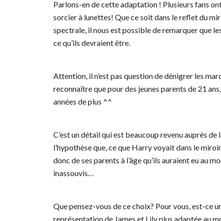
Parlons-en de cette adaptation ! Plusieurs fans o
sorcier à lunettes! Que ce soit dans le reflet du m
spectrale, il nous est possible de remarquer que l
ce qu’ils devraient être.
Attention, il n’est pas question de dénigrer les marq
reconnaître que pour des jeunes parents de 21 ans, l
années de plus ^^
C’est un détail qui est beaucoup revenu auprès de
l’hypothèse que, ce que Harry voyait dans le miroir é
donc de ses parents à l’âge qu’ils auraient eu au 
inassouvis…
Que pensez-vous de ce choix? Pour vous, est-ce une
représentation de James et Lily plus adaptée au 