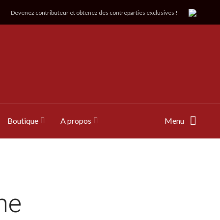
Devenez contributeur et obtenez des contreparties exclusives !
Boutique
A propos
Menu
ne