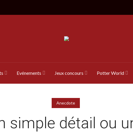
ts
Evénements
Jeux concours
Potter World
Anecdote
n simple détail ou u