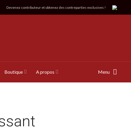
Devenez contributeur et obtenez des contreparties exclusives !
Boutique
A propos
Menu
issant