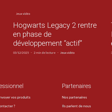
Jeux vidéo
Hogwarts Legacy 2 rentre
en phase de
développement “actif”
03/12/2025
2 min de lecture
Jeux vidéo
essionnel
Partenaires
nvoyer vos produits
Nos partenaires
ontacter ?
Ils parlent de nous