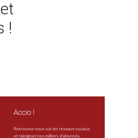
 et
s !
Accio !
Retrouvez-nous sur les réseaux sociaux
et rejoignez nos milliers d'abonnés.