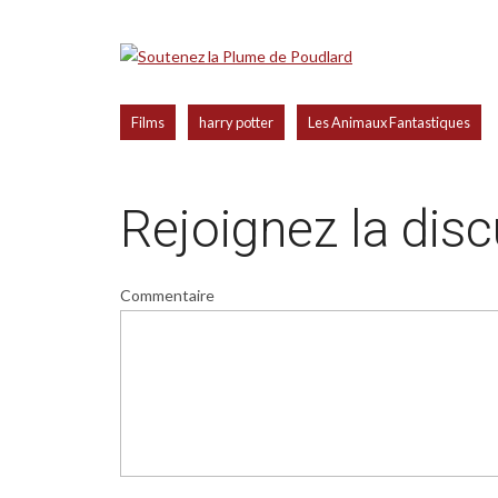
,
,
Films
harry potter
Les Animaux Fantastiques
Rejoignez la dis
Commentaire