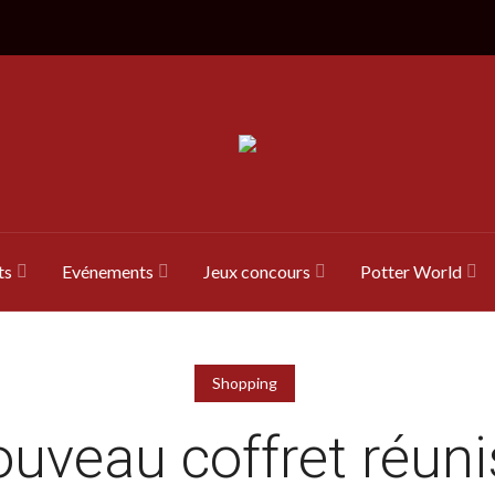
ts
Evénements
Jeux concours
Potter World
Shopping
uveau coffret réun