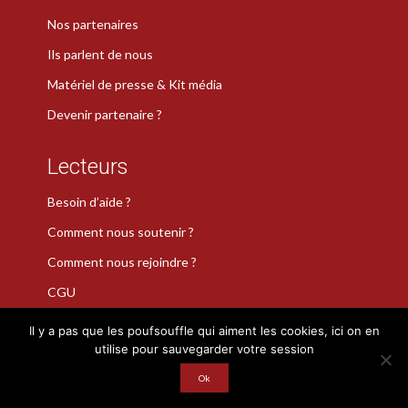
Nos partenaires
Ils parlent de nous
Matériel de presse & Kit média
Devenir partenaire ?
Lecteurs
Besoin d’aide ?
Comment nous soutenir ?
Comment nous rejoindre ?
CGU
Il y a pas que les poufsouffle qui aiment les cookies, ici on en
utilise pour sauvegarder votre session
La Plume de Poudlard est une marque déposée · Copyright 2026
· Tous droits réservés
Ok