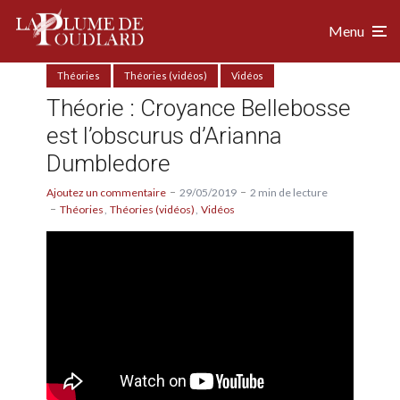
Menu
Théories
Théories (vidéos)
Vidéos
Théorie : Croyance Bellebosse
est l’obscurus d’Arianna
Dumbledore
Ajoutez un commentaire
29/05/2019
2 min de lecture
Théories
Théories (vidéos)
Vidéos