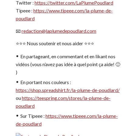
Twitter :
https://twitter.com/LaPlumePoudlard
Tipeee :
https://www.tipeee.com/la-plume-de-
poudlard
📧
redaction@laplumedepoudlard.com
⭐️⭐️⭐️ Nous soutenir et nous aider ⭐️⭐️⭐️
En partageant, en commentant et en likant nos
vidéos (vous n’avez pas idée à quel point ça aide! 🙂
)
En portant nos couleurs :
https://shop.spreadshirt.fr/la-plume-de-poudlard/
ou
https://teespring.com/stores/la-plume-de-
poudlard
Sur Tipeee :
https://www.tipeee.com/la-plume-
de-poudlard