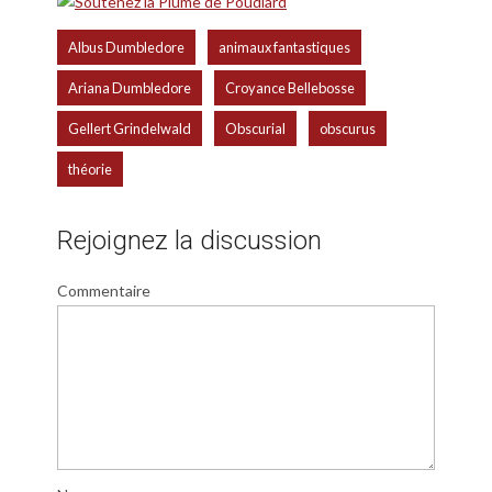
,
,
Albus Dumbledore
animaux fantastiques
,
,
Ariana Dumbledore
Croyance Bellebosse
,
,
,
Gellert Grindelwald
Obscurial
obscurus
théorie
Rejoignez la discussion
Commentaire