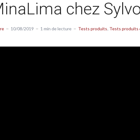
inaLima chez Sylv
re
10/08/2019
1 min de lecture
Tests produits
Tests produits 