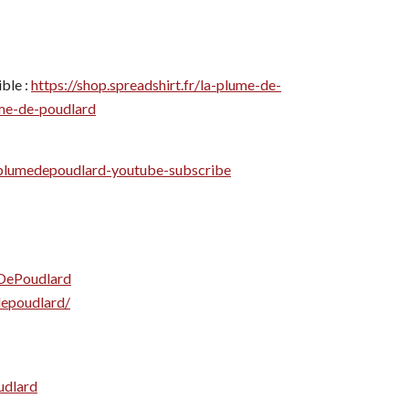
ble :
https://shop.spreadshirt.fr/la-plume-de-
ume-de-poudlard
/laplumedepoudlard-youtube-subscribe
DePoudlard
depoudlard/
udlard