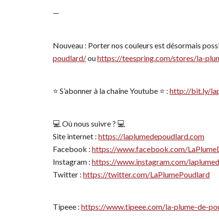
—
Nouveau : Porter nos couleurs est désormais possi
poudlard/
ou
https://teespring.com/stores/la-pl
⭐️ S’abonner à la chaîne Youtube ⭐️ :
http://bit.ly
💻 Où nous suivre ? 💻
Site internet :
https://laplumedepoudlard.com
Facebook :
https://www.facebook.com/LaPlume
Instagram :
https://www.instagram.com/laplume
Twitter :
https://twitter.com/LaPlumePoudlard
Tipeee :
https://www.tipeee.com/la-plume-de-po