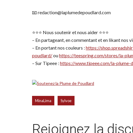
📧 redaction@laplumedepoudlard.com
⭐️⭐️⭐️ Nous soutenir et nous aider ⭐️⭐️⭐️
– En partageant, en commentant et en likant nos vid
– En portant nos couleurs :
https://shop.spreadshir
poudlard/
ou
https://teespring.com/stores/la-pl
– Sur Tipeee :
https://www.tipeee.com/la-plume-
,
MinaLima
Sylvoe
Rejoignez la dis