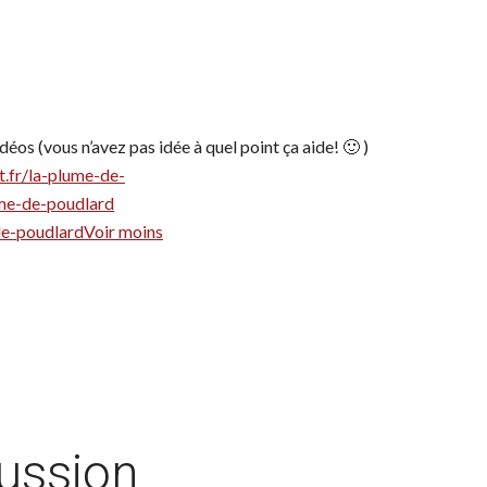
éos (vous n’avez pas idée à quel point ça aide! 🙂 )
t.fr/la-plume-de-
ume-de-poudlard
de-poudlard
Voir moins
cussion