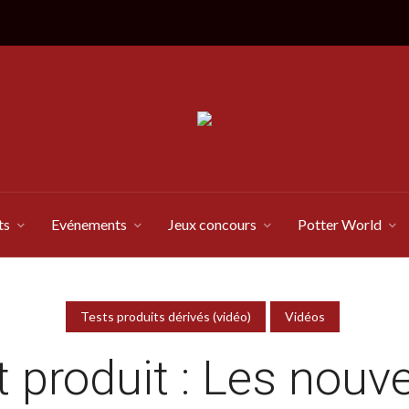
ts
Evénements
Jeux concours
Potter World
Tests produits dérivés (vidéo)
Vidéos
t produit : Les nouv