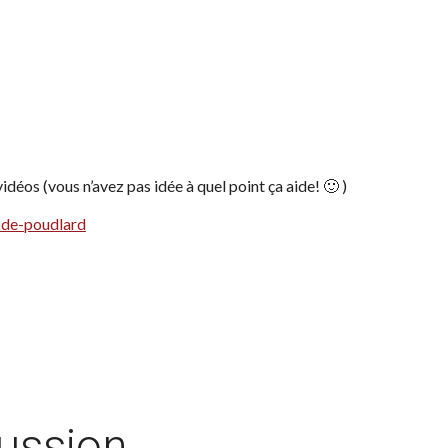
déos (vous n’avez pas idée à quel point ça aide! 🙂 )
-de-poudlard
cussion