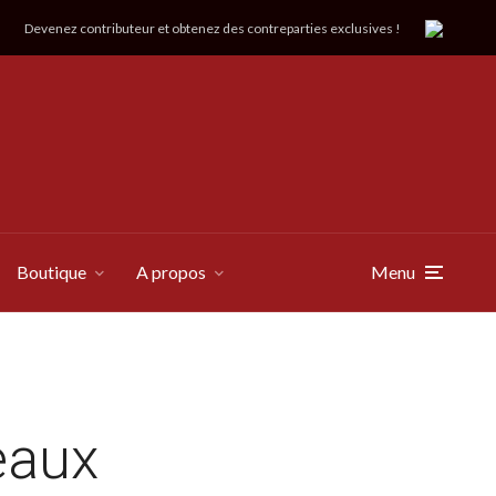
Devenez contributeur et obtenez des contreparties exclusives !
Boutique
A propos
Menu
eaux