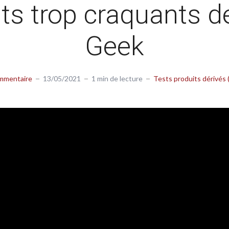
its trop craquants d
Geek
mmentaire
13/05/2021
1 min de lecture
Tests produits dérivés 