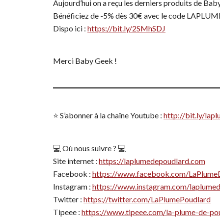
Aujourd’hui on a reçu les derniers produits de Bab
Bénéficiez de -5% dès 30€ avec le code LAPLUM
Dispo ici :
https://bit.ly/2SMhSDJ
Merci Baby Geek !
⭐️ S’abonner à la chaîne Youtube :
http://bit.ly/l
💻 Où nous suivre ? 💻
Site internet :
https://laplumedepoudlard.com
Facebook :
https://www.facebook.com/LaPlume
Instagram :
https://www.instagram.com/laplume
Twitter :
https://twitter.com/LaPlumePoudlard
Tipeee :
https://www.tipeee.com/la-plume-de-po