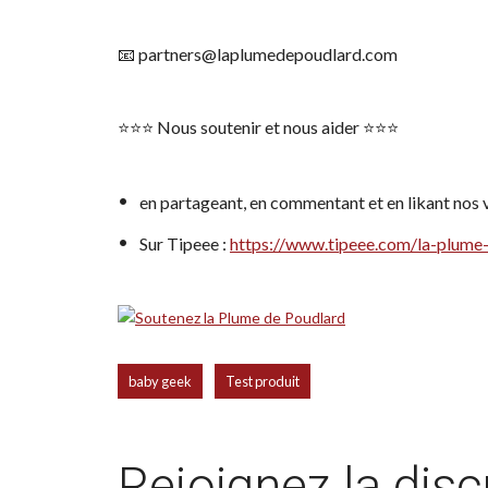
📧 partners@laplumedepoudlard.com
⭐️⭐️⭐️ Nous soutenir et nous aider ⭐️⭐️⭐️
en partageant, en commentant et en likant nos vi
Sur Tipeee :
https://www.tipeee.com/la-plume
,
baby geek
Test produit
Rejoignez la dis