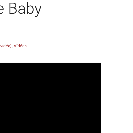
e Baby
(vidéo)
Vidéos