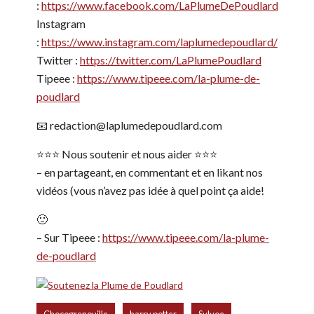
:
https://www.facebook.com/LaPlumeDePoudlard
Instagram
:
https://www.instagram.com/laplumedepoudlard/
Twitter :
https://twitter.com/LaPlumePoudlard
Tipeee :
https://www.tipeee.com/la-plume-de-
poudlard
📧 redaction@laplumedepoudlard.com
⭐️⭐️⭐️ Nous soutenir et nous aider ⭐️⭐️⭐️
– en partageant, en commentant et en likant nos
vidéos (vous n’avez pas idée à quel point ça aide!
🙂
– Sur Tipeee :
https://www.tipeee.com/la-plume-
de-poudlard
,
,
,
Chocogrenouille
harry potter
Sylvoe