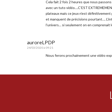
Cela fait 2 fois 2 heures que nous passo
avec un tuto vidéo….C’EST EXTREMEMENT
plateaux mais ce jeux n’est définitivement 
et manquent de précisions pourtant…. L’in
l’univers… si seulement on en comprenait l
auroreLPDP
24/03/2020 à 09:21
Nous ferons prochainement une vidéo expli