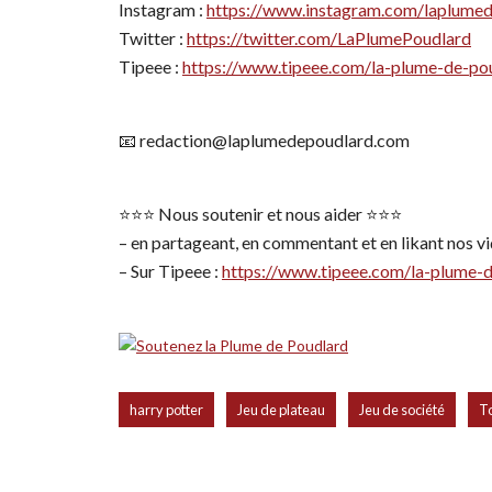
Instagram :
https://www.instagram.com/laplume
Twitter :
https://twitter.com/LaPlumePoudlard
Tipeee :
https://www.tipeee.com/la-plume-de-po
📧 redaction@laplumedepoudlard.com
⭐️⭐️⭐️ Nous soutenir et nous aider ⭐️⭐️⭐️
– en partageant, en commentant et en likant nos vid
– Sur Tipeee :
https://www.tipeee.com/la-plume-
,
,
,
harry potter
Jeu de plateau
Jeu de société
T