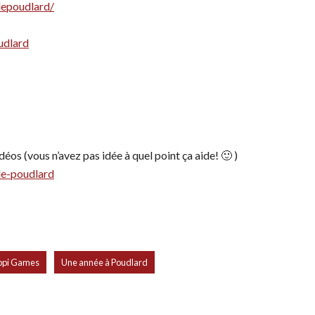
depoudlard/
udlard
éos (vous n’avez pas idée à quel point ça aide! 🙂 )
de-poudlard
,
opi Games
Une année à Poudlard