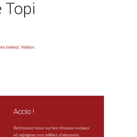
 Topi
és (vidéo)
Vidéos
Accio !
Retrouvez-nous sur les réseaux sociaux
et rejoignez nos milliers d'abonnés.