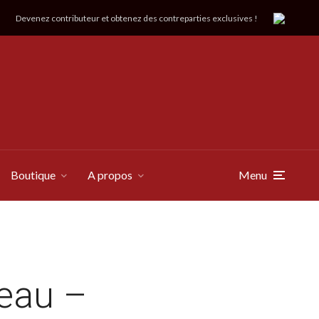
Devenez contributeur et obtenez des contreparties exclusives !
Boutique
A propos
Menu
teau –