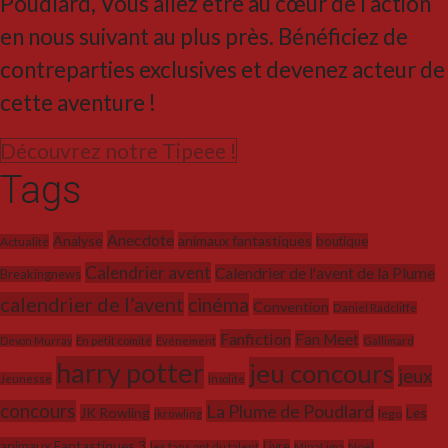
Poudlard, Vous allez être au cœur de l’action
en nous suivant au plus près. Bénéficiez de
contreparties exclusives et devenez acteur de
cette aventure !
Découvrez notre Tipeee !
Tags
Anecdote
Analyse
animaux fantastiques
boutique
Actualité
Calendrier avent
Calendrier de l'avent de la Plume
Breakingnews
calendrier de l’avent
cinéma
Convention
Daniel Radcliffe
Fanfiction
Fan Meet
Devon Murray
En petit comité
Evénement
Gallimard
harry potter
jeu concours
jeux
Jeunesse
Insolite
concours
La Plume de Poudlard
JK Rowling
Les
lego
jkrowling
animaux Fantastiques 3
Livre
Noël
les fans ont du talent
MinaLima