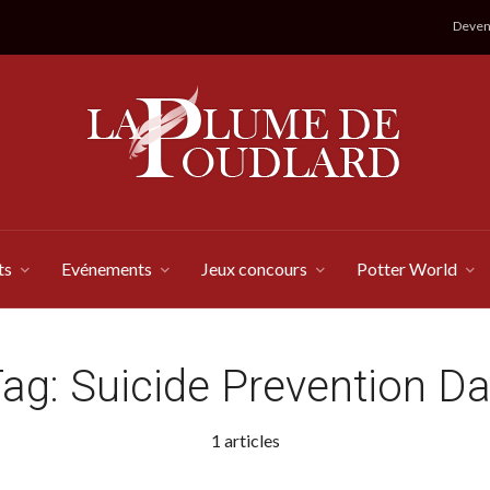
Devene
ts
Evénements
Jeux concours
Potter World
Tag:
Suicide Prevention D
1 articles