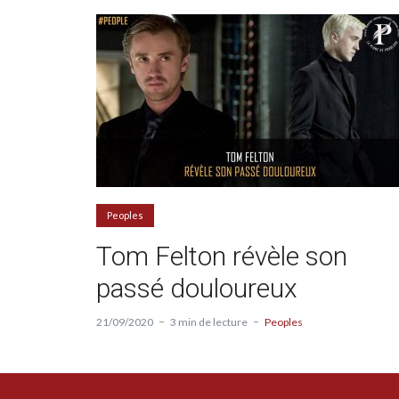
Peoples
Tom Felton révèle son
passé douloureux
21/09/2020
3 min de lecture
Peoples