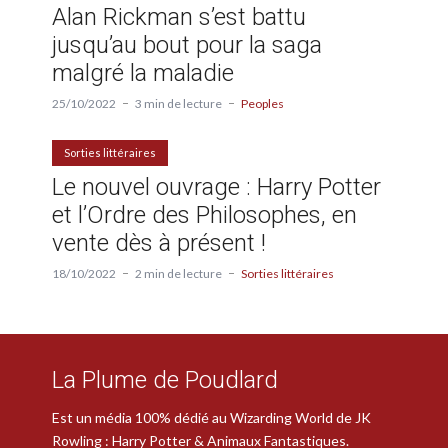
Alan Rickman s’est battu
jusqu’au bout pour la saga
malgré la maladie
25/10/2022
3 min de lecture
Peoples
Sorties littéraires
Le nouvel ouvrage : Harry Potter
et l’Ordre des Philosophes, en
vente dès à présent !
18/10/2022
2 min de lecture
Sorties littéraires
La Plume de Poudlard
Est un média 100% dédié au Wizarding World de JK
Rowling : Harry Potter & Animaux Fantastiques.