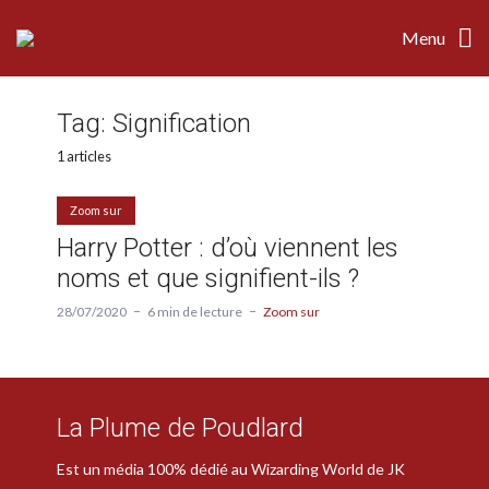
Menu
Tag:
Signification
1 articles
Zoom sur
Harry Potter : d’où viennent les
noms et que signifient-ils ?
28/07/2020
6 min de lecture
Zoom sur
La Plume de Poudlard
Est un média 100% dédié au Wizarding World de JK