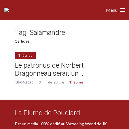
Menu
Tag:
Salamandre
1 articles
Théories
Le patronus de Norbert
Dragonneau serait un …
18/04/2020
3 min de lecture
Théories
La Plume de Poudlard
Est un média 100% dédié au Wizarding World de JK