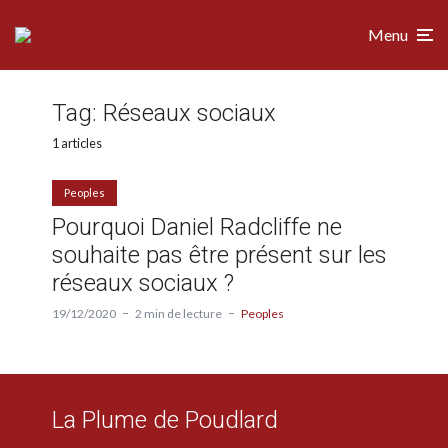
Menu
Tag:
Réseaux sociaux
1 articles
Peoples
Pourquoi Daniel Radcliffe ne
souhaite pas être présent sur les
réseaux sociaux ?
19/12/2020
2 min de lecture
Peoples
La Plume de Poudlard