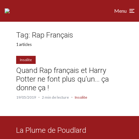
Menu
Tag:
Rap Français
1 articles
Insolite
Quand Rap français et Harry
Potter ne font plus qu’un… ça
donne ça !
19/05/2019
2 min de lecture
Insolite
La Plume de Poudlard