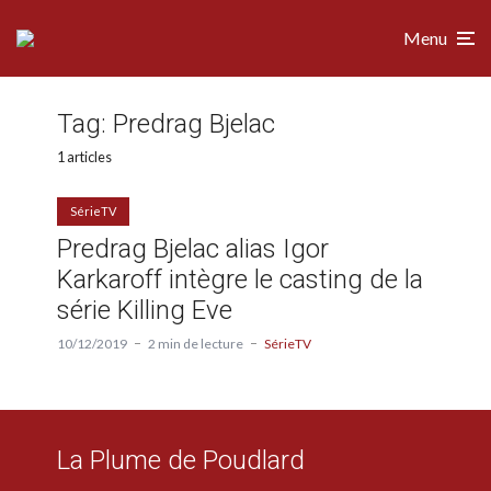
Menu
Tag:
Predrag Bjelac
1 articles
SérieTV
Predrag Bjelac alias Igor
Karkaroff intègre le casting de la
série Killing Eve
10/12/2019
2 min de lecture
SérieTV
La Plume de Poudlard