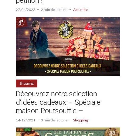
pétition !
27/04/2022
2 min de lecture
Actualité
Shopping
Découvrez notre sélection
d’idées cadeaux – Spéciale
maison Poufsouffle –
14/12/2021
3 min de lecture
Shopping