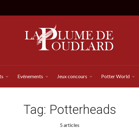
ts
Evénements
Jeux concours
Potter World
Tag:
Potterheads
5 articles