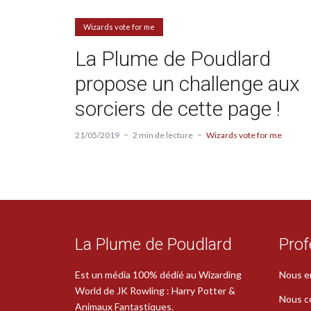
Wizards vote for me
La Plume de Poudlard
propose un challenge aux
sorciers de cette page !
21/05/2019
2 min de lecture
Wizards vote for me
La Plume de Poudlard
Prof
Est un média 100% dédié au Wizarding
Nous e
World de JK Rowling : Harry Potter &
Nous c
Animaux Fantastiques.