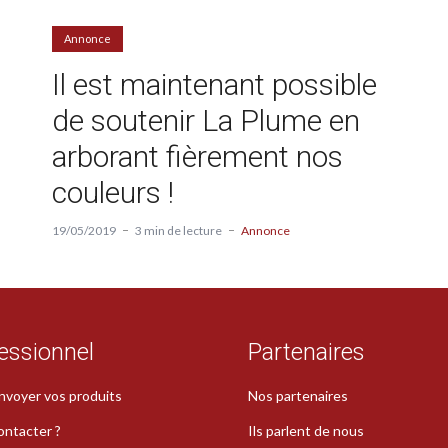
Annonce
Il est maintenant possible
de soutenir La Plume en
arborant fièrement nos
couleurs !
19/05/2019
3 min de lecture
Annonce
essionnel
Partenaires
nvoyer vos produits
Nos partenaires
ontacter ?
Ils parlent de nous