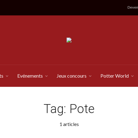
Devene
ts
Evénements
Jeux concours
Potter World
Tag:
Pote
1 articles