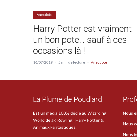
Anecdote
Harry Potter est vraiment
un bon pote… sauf à ces
occasions là !
16/07/2019
5 min de lecture
Anecdote
La Plume de Poudlard
Prof
Est un média 100% dédié au Wizarding
Nous e
World de JK Rowling : Harry Potter &
Nous c
Animaux Fantastiques.
Nous in