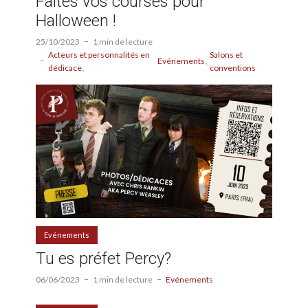
Faites vos courses pour
Halloween !
25/10/2023
1 min de lecture
Acteurs et personnalités en
Salons et
Evénements
dédicace
conventions
Evénements
Tu es préfet Percy?
06/06/2023
1 min de lecture
Evénements