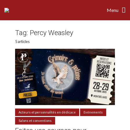
Menu
Tag:
Percy Weasley
5 articles
Acteurs et personnalités en dédicace
Evénements
Salons et conventions