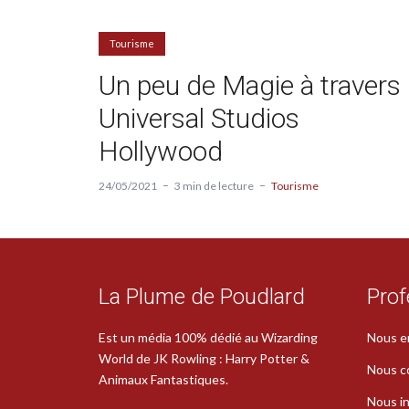
Tourisme
Un peu de Magie à travers
Universal Studios
Hollywood
24/05/2021
3 min de lecture
Tourisme
La Plume de Poudlard
Prof
Est un média 100% dédié au Wizarding
Nous e
World de JK Rowling : Harry Potter &
Nous c
Animaux Fantastiques.
Nous in