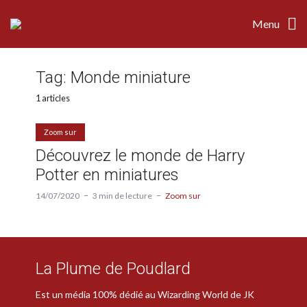
Menu
Tag:
Monde miniature
1 articles
Zoom sur
Découvrez le monde de Harry
Potter en miniatures
14/07/2020
3 min de lecture
Zoom sur
La Plume de Poudlard
Est un média 100% dédié au Wizarding World de JK