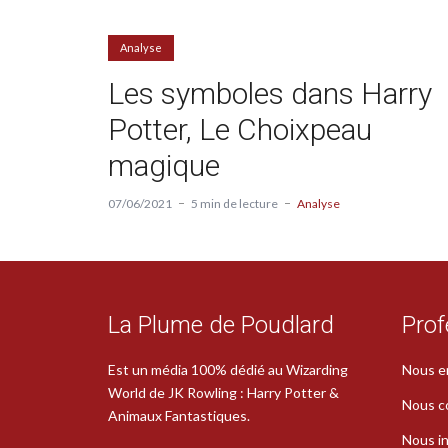
Analyse
Les symboles dans Harry
Potter, Le Choixpeau
magique
07/06/2021
5 min de lecture
Analyse
La Plume de Poudlard
Prof
Est un média 100% dédié au Wizarding
Nous e
World de JK Rowling : Harry Potter &
Nous c
Animaux Fantastiques.
Nous in