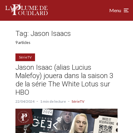
Menu
Tag:
Jason Isaacs
9 articles
SérieTV
Jason Isaac (alias Lucius
Malefoy) jouera dans la saison 3
de la série The White Lotus sur
HBO
22/04/2024
1 min de lecture
SérieTV