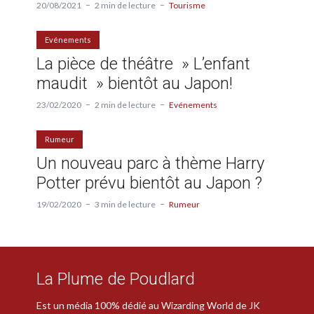
20/08/2021
2 min de lecture
Tourisme
Evénements
La pièce de théâtre » L’enfant
maudit » bientôt au Japon!
23/02/2020
2 min de lecture
Evénements
Rumeur
Un nouveau parc à thème Harry
Potter prévu bientôt au Japon ?
19/02/2020
3 min de lecture
Rumeur
La Plume de Poudlard
Est un média 100% dédié au Wizarding World de JK