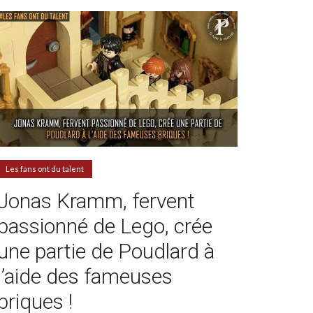
Les fans ont du talent
Jonas Kramm, fervent
passionné de Lego, crée
une partie de Poudlard à
l’aide des fameuses
briques !