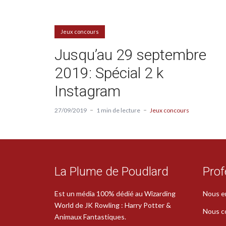
Jeux concours
Jusqu’au 29 septembre
2019: Spécial 2 k
Instagram
27/09/2019
1 min de lecture
Jeux concours
La Plume de Poudlard
Prof
Est un média 100% dédié au Wizarding
Nous e
World de JK Rowling : Harry Potter &
Nous c
Animaux Fantastiques.