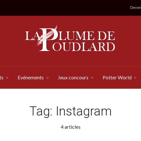
Devene
ts
Evénements
Jeux concours
Potter World
Tag:
Instagram
4 articles