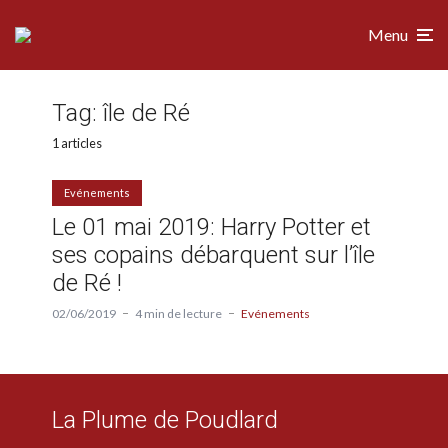
Menu
Tag:
île de Ré
1 articles
Evénements
Le 01 mai 2019: Harry Potter et
ses copains débarquent sur l’île
de Ré !
02/06/2019
4 min de lecture
Evénements
La Plume de Poudlard