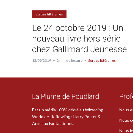
Sorties littéraires
Le 24 octobre 2019 : Un
nouveau livre hors série
chez Gallimard Jeunesse
13/09/2019
2 min de lecture
Sorties littéraires
La Plume de Poudlard
Prof
Est un média 100% dédié au Wizarding
Nous e
World de JK Rowling : Harry Potter &
Nous c
Animaux Fantastiques.
Nous in