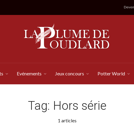
Devene
ts
Evénements
Jeux concours
Potter World
Tag:
Hors série
1 articles