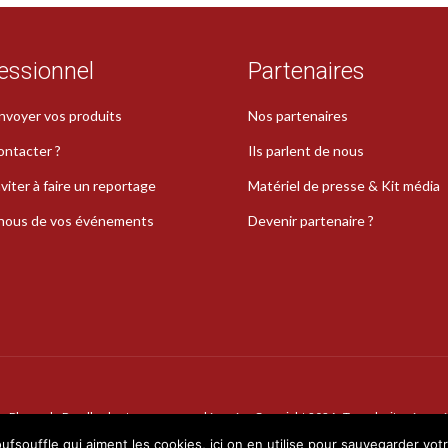
essionnel
Partenaires
nvoyer vos produits
Nos partenaires
ontacter ?
Ils parlent de nous
viter à faire un reportage
Matériel de presse & Kit média
-nous de vos événements
Devenir partenaire ?
La Plume de Poudlard est une marque déposée · Copyright 2026 · Tous droits réservé
oufsouffle qui aiment les cookies, ici on en utilise pour sauvegarder vot