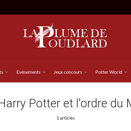
ts
Evénements
Jeux concours
Potter World
Harry Potter et l'ordre du
1 articles