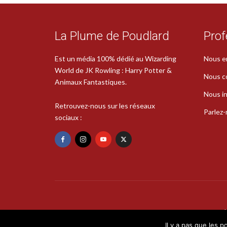
La Plume de Poudlard
Prof
Est un média 100% dédié au Wizarding
Nous e
World de JK Rowling : Harry Potter &
Nous c
Animaux Fantastiques.
Nous in
Retrouvez-nous sur les réseaux
Parlez
sociaux :
Il y a pas que les p