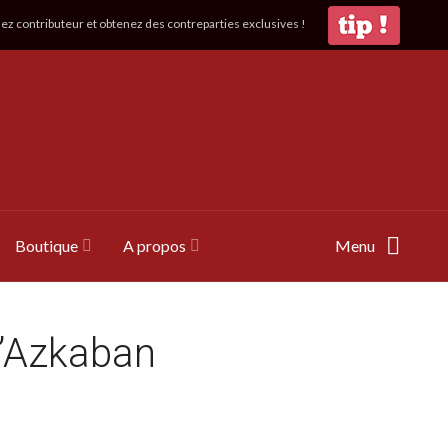
z contributeur et obtenez des contreparties exclusives !
Boutique
A propos
Menu
d’Azkaban