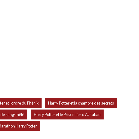
,
,
ter et l'ordre du Phénix
Harry Potter et la chambre des secrets
,
,
ce de sang-mêlé
Harry Potter et le Prisonnier d’Azkaban
arathon Harry Potter