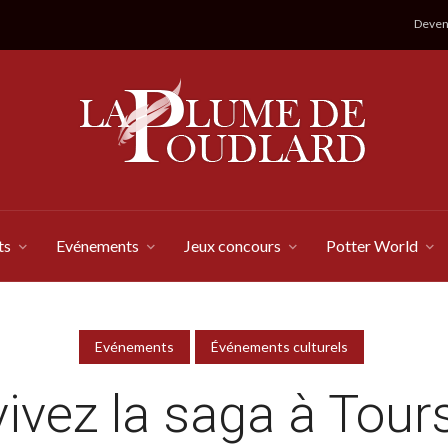
Devene
ts
Evénements
Jeux concours
Potter World
Evénements
Événements culturels
ivez la saga à Tour