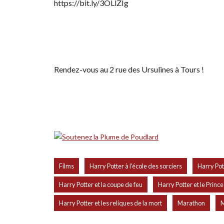
https://bit.ly/3OLlZIg
Rendez-vous au 2 rue des Ursulines à Tours !
,
,
Films
Harry Potter à l'école des sorciers
Harry Pot
,
Harry Potter et la coupe de feu
Harry Potter et le Prin
,
,
Harry Potter et les reliques de la mort
Marathon
M