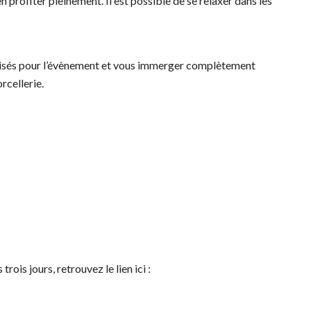
 profiter pleinement. Il est possible de se relaxer dans les
déguisés pour l’évènement et vous immerger complètement
rcellerie.
ois jours, retrouvez le lien ici :