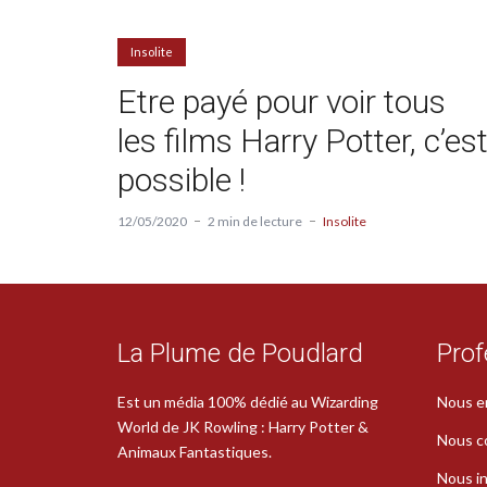
Insolite
Etre payé pour voir tous
les films Harry Potter, c’es
possible !
12/05/2020
2 min de lecture
Insolite
La Plume de Poudlard
Prof
Est un média 100% dédié au Wizarding
Nous e
World de JK Rowling : Harry Potter &
Nous c
Animaux Fantastiques.
Nous in