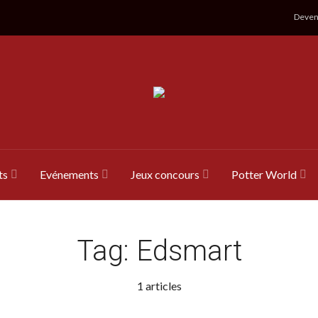
Devene
ts
Evénements
Jeux concours
Potter World
Tag:
Edsmart
1 articles