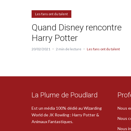
Les fans ont du talent
Quand Disney rencontre
Harry Potter
20/02/2021
2 min de lecture
Les fans ont du talent
La Plume de Poudlard
Prof
Est un média 100% dédié au Wizarding
Nous e
World de JK Rowling : Harry Potter &
Nous c
Animaux Fantastiques.
Nous in