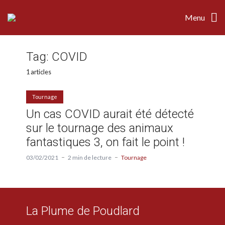
Menu
Tag:
COVID
1 articles
Tournage
Un cas COVID aurait été détecté
sur le tournage des animaux
fantastiques 3, on fait le point !
03/02/2021
2 min de lecture
Tournage
La Plume de Poudlard