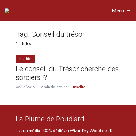
Menu
Tag:
Conseil du trésor
1 articles
Insolite
Le conseil du Trésor cherche des
sorciers !?
02/05/2019
2 min de lecture
Insolite
La Plume de Poudlard
Est un média 100% dédié au Wizarding World de JK