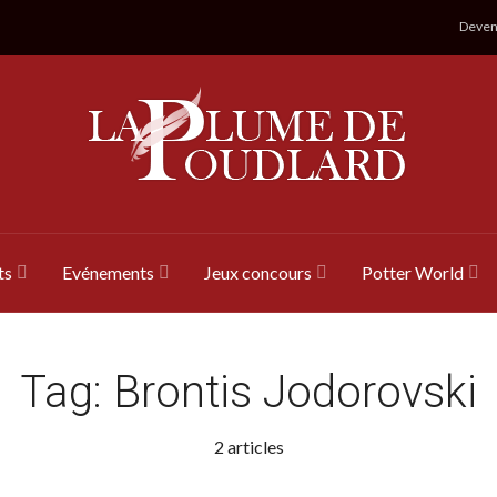
Devene
ts
Evénements
Jeux concours
Potter World
Tag:
Brontis Jodorovski
2 articles