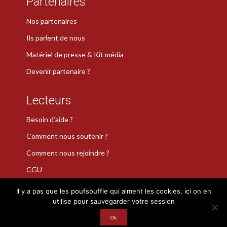
Partenaires
Nos partenaires
Ils parlent de nous
Matériel de presse & Kit média
Devenir partenaire ?
Lecteurs
Besoin d’aide ?
Comment nous soutenir ?
Comment nous rejoindre ?
CGU
Il y a pas que les poufsouffle qui aiment les cookies, ici on en
utilise pour sauvegarder votre session
La Plume de Poudlard est une marque déposée · Copyright 2026
Ok
· Tous droits réservés