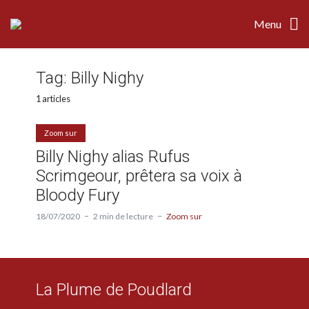
Menu
Tag:
Billy Nighy
1 articles
Zoom sur
Billy Nighy alias Rufus
Scrimgeour, prêtera sa voix à
Bloody Fury
18/07/2020
2 min de lecture
Zoom sur
La Plume de Poudlard