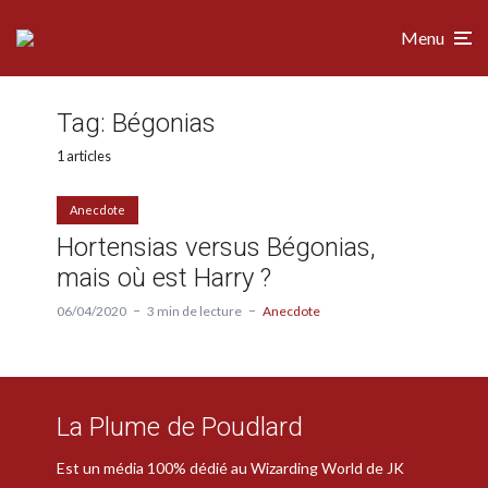
Menu
Tag:
Bégonias
1 articles
Anecdote
Hortensias versus Bégonias,
mais où est Harry ?
06/04/2020
3 min de lecture
Anecdote
La Plume de Poudlard
Est un média 100% dédié au Wizarding World de JK