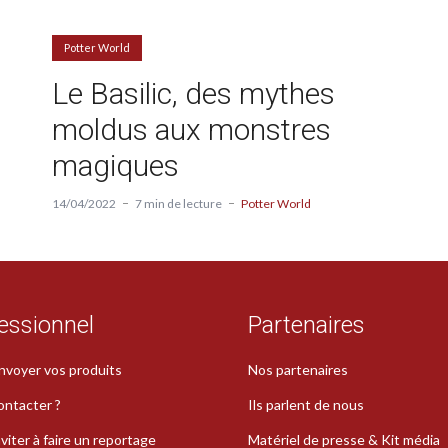
Potter World
Le Basilic, des mythes
moldus aux monstres
magiques
14/04/2022
7 min de lecture
Potter World
essionnel
Partenaires
nvoyer vos produits
Nos partenaires
ontacter ?
Ils parlent de nous
viter à faire un reportage
Matériel de presse & Kit média