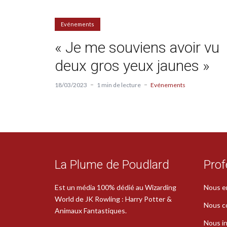
Evénements
« Je me souviens avoir vu
deux gros yeux jaunes »
18/03/2023
1 min de lecture
Evénements
La Plume de Poudlard
Prof
Est un média 100% dédié au Wizarding
Nous e
World de JK Rowling : Harry Potter &
Nous c
Animaux Fantastiques.
Nous in