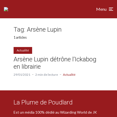
Menu
Tag:
Arsène Lupin
1 articles
Actualité
Arsène Lupin détrône l’Ickabog
en librairie
29/01/2021
2 min de lecture
Actualité
La Plume de Poudlard
Est un média 100% dédié au Wizarding World de JK